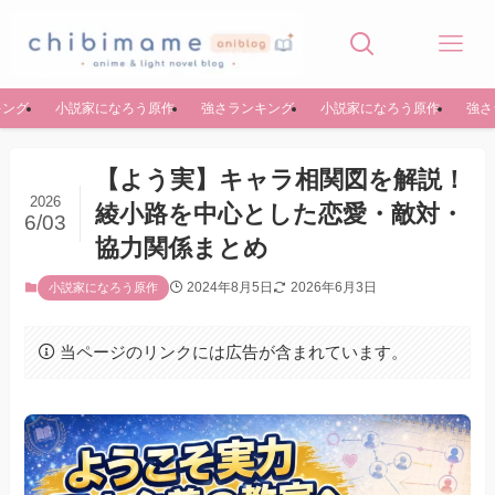
キング
小説家になろう原作
強さランキング
小説家になろう原作
強さ
【よう実】キャラ相関図を解説！
2026
綾小路を中心とした恋愛・敵対・
6/03
協力関係まとめ
2024年8月5日
2026年6月3日
小説家になろう原作
当ページのリンクには広告が含まれています。