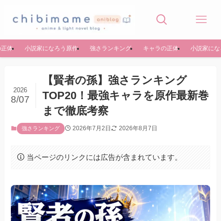
の正体
小説家になろう原作
強さランキング
キャラの正体
小説家にな
【賢者の孫】強さランキング
2026
TOP20！最強キャラを原作最新巻
8/07
まで徹底考察
2026年7月2日
2026年8月7日
強さランキング
当ページのリンクには広告が含まれています。