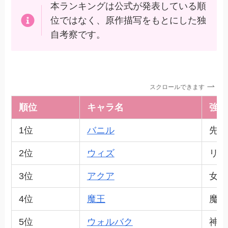
本ランキングは公式が発表している順
位ではなく、原作描写をもとにした独
自考察です。
スクロールできます
順位
キャラ名
強さ
1位
バニル
先読
2位
ウィズ
リッ
3位
アクア
女神
4位
魔王
魔王
5位
ウォルバク
神格