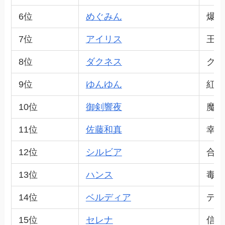
6位
めぐみん
爆裂
7位
アイリス
王族
8位
ダクネス
クル
9位
ゆんゆん
紅魔
10位
御剣響夜
魔剣
11位
佐藤和真
幸運
12位
シルビア
合成
13位
ハンス
毒と
14位
ベルディア
デュ
15位
セレナ
信仰