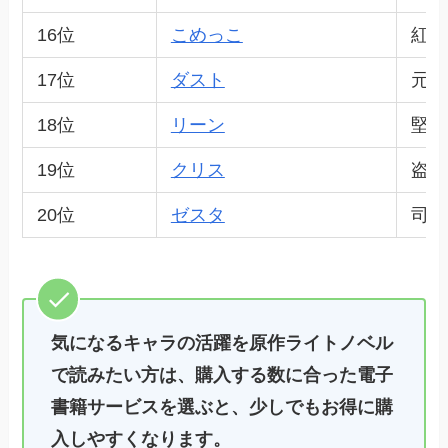
16位
こめっこ
紅魔
17位
ダスト
元竜
18位
リーン
堅実
19位
クリス
盗賊
20位
ゼスタ
司祭
気になるキャラの活躍を原作ライトノベル
で読みたい方は、購入する数に合った電子
書籍サービスを選ぶと、少しでもお得に購
入しやすくなります。