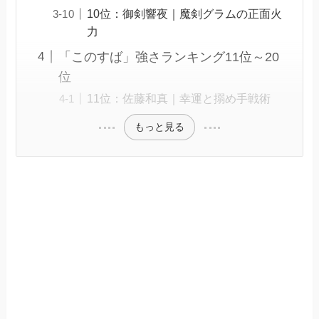
10位：御剣響夜｜魔剣グラムの正面火
力
「このすば」強さランキング11位～20
位
11位：佐藤和真｜幸運と搦め手戦術
もっと見る