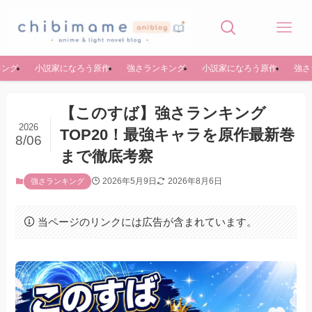
キング
小説家になろう原作
強さランキング
小説家になろう原作
強さ
【このすば】強さランキング
2026
TOP20！最強キャラを原作最新巻
8/06
まで徹底考察
2026年5月9日
2026年8月6日
強さランキング
当ページのリンクには広告が含まれています。