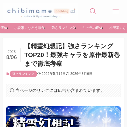
の正体
小説家になろう原作
強さランキング
キャラの正体
小説家にな
【精霊幻想記】強さランキング
2026
TOP20！最強キャラを原作最新巻
8/06
まで徹底考察
2026年5月14日
2026年8月6日
強さランキング
当ページのリンクには広告が含まれています。