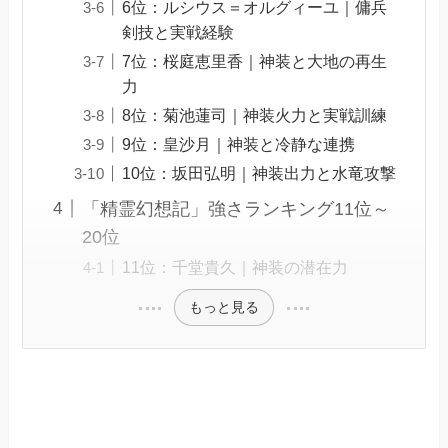
6位：ルシウス＝オルグィーユ｜傭兵
剣技と実戦経験
7位：桜庭恵里香｜神装と大地の再生
力
8位：菊池蓮司｜神装火力と実戦訓練
9位：皇沙月｜神装と冷静な連携
10位：坂田弘明｜神装出力と水竜攻撃
「精霊幻想記」強さランキング11位～
20位
11位：千堂貴久｜神装の潜在力
もっと見る