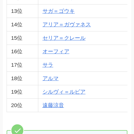
13位
サガ＝ゴウキ
14位
アリア＝ガヴァネス
15位
セリア＝クレール
16位
オーフィア
17位
サラ
18位
アルマ
19位
シルヴィ＝ルビア
20位
遠藤涼音