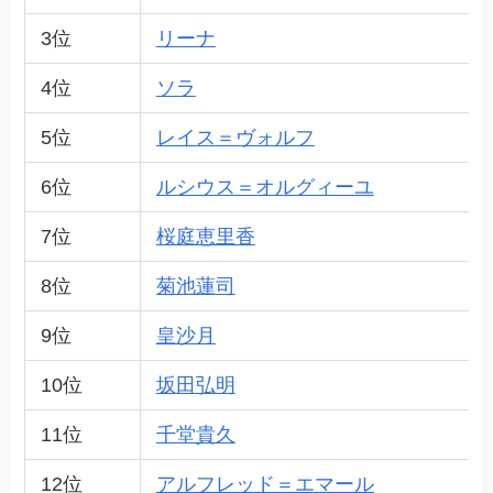
3位
リーナ
4位
ソラ
5位
レイス＝ヴォルフ
6位
ルシウス＝オルグィーユ
7位
桜庭恵里香
8位
菊池蓮司
9位
皇沙月
10位
坂田弘明
11位
千堂貴久
12位
アルフレッド＝エマール