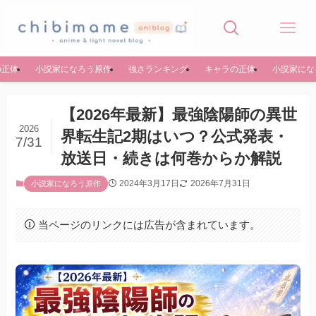
の正体
小説家になろう原作
強さランキング
キャラの正体
小説家にな
【2026年最新】最強陰陽師の異世
2026
界転生記2期はいつ？公式発表・
7/31
放送日・続きは何巻からか解説
2024年3月17日
2026年7月31日
小説家になろう原作
当ページのリンクには広告が含まれています。