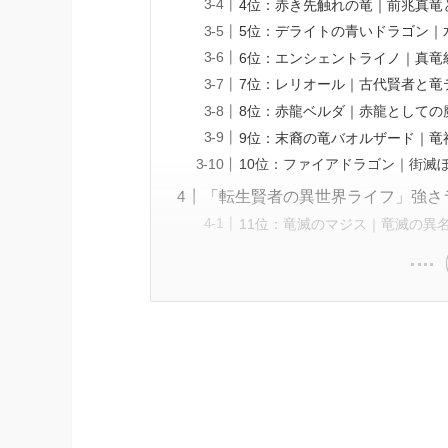
4位：赤き先触れの竜｜前兆真竜
5位：デライトの青いドラゴン｜
6位：エンシェントライノ｜真竜
7位：レリオール｜古代賢者と竜
8位：赤龍ベルダ｜赤龍としての
9位：末裔の竜バオルザード｜竜
10位：ファイアドラゴン｜街滅
「転生賢者の異世界ライフ」強さラ
11位：竜滅のマジス｜竜滅の異