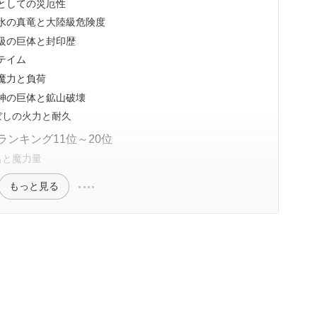
としての災厄性
水の真竜と大陸級危険度
級の巨体と封印歴
テイム
魔力と負荷
神の巨体と鉱山破壊
ぼしの火力と耐久
ンキング11位～20位
名と魔力量
もっと見る