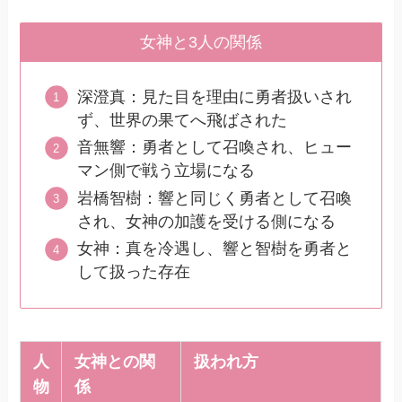
女神と3人の関係
深澄真：見た目を理由に勇者扱いされ
ず、世界の果てへ飛ばされた
音無響：勇者として召喚され、ヒュー
マン側で戦う立場になる
岩橋智樹：響と同じく勇者として召喚
され、女神の加護を受ける側になる
女神：真を冷遇し、響と智樹を勇者と
して扱った存在
人
女神との関
扱われ方
物
係