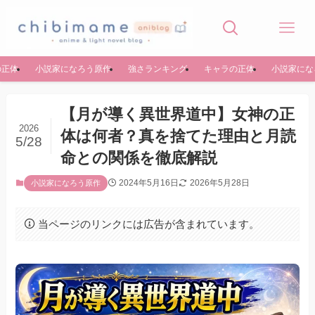
の正体
小説家になろう原作
強さランキング
キャラの正体
小説家にな
【月が導く異世界道中】女神の正
2026
体は何者？真を捨てた理由と月読
5/28
命との関係を徹底解説
2024年5月16日
2026年5月28日
小説家になろう原作
当ページのリンクには広告が含まれています。