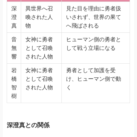
深
異世界へ召
見た目を理由に勇者扱
澄
喚された人
いされず、世界の果て
真
物
へ飛ばされる
音
女神に勇者
ヒューマン側の勇者と
無
として召喚
して戦う立場になる
響
された人物
岩
女神に勇者
勇者として加護を受
橋
として召喚
け、ヒューマン側で動
智
された人物
く
樹
深澄真との関係