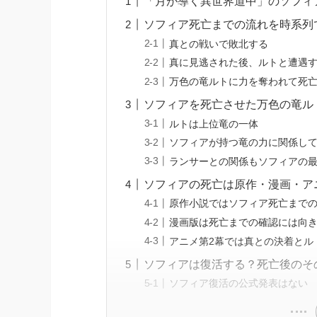
「月が導く異世界道中」のソフィ
ソフィア死亡までの流れを時系列
真との戦いで敗北する
真に見逃された後、ルトと遭遇
万色の竜ルトに力を奪われて死
ソフィアを死亡させた万色の竜ル
ルトは上位竜の一体
ソフィアが持つ竜の力に関係し
ランサーとの関係もソフィアの
ソフィアの死亡は原作・漫画・ア
原作小説ではソフィア死亡まで
漫画版は死亡までの確認には向
アニメ第2幕では真との決着とル
ソフィアは復活する？死亡後のそ
ソフィア復活の公式発表はない