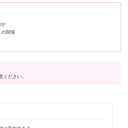
のか
との関係
意ください。