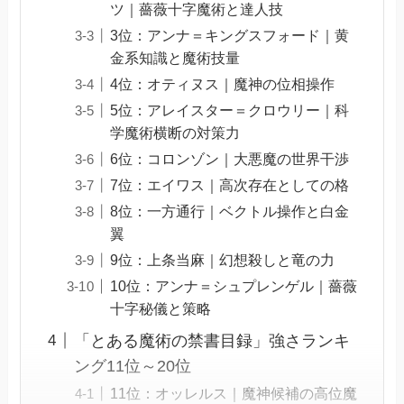
ツ｜薔薇十字魔術と達人技
3位：アンナ＝キングスフォード｜黄
金系知識と魔術技量
4位：オティヌス｜魔神の位相操作
5位：アレイスター＝クロウリー｜科
学魔術横断の対策力
6位：コロンゾン｜大悪魔の世界干渉
7位：エイワス｜高次存在としての格
8位：一方通行｜ベクトル操作と白金
翼
9位：上条当麻｜幻想殺しと竜の力
10位：アンナ＝シュプレンゲル｜薔薇
十字秘儀と策略
「とある魔術の禁書目録」強さランキ
ング11位～20位
11位：オッレルス｜魔神候補の高位魔