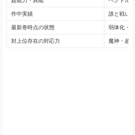
超能力・異能
ベクトル
作中実績
誰と戦い
最新巻時点の状態
弱体化・
対上位存在の対応力
魔神・超