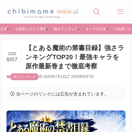
の正体
小説家になろう原作
強さランキング
キャラの正体
小説家にな
【とある魔術の禁書目録】強さラ
2026
ンキングTOP20！最強キャラを
8/07
原作最新巻まで徹底考察
2026年7月1日
2026年8月7日
強さランキング
当ページのリンクには広告が含まれています。