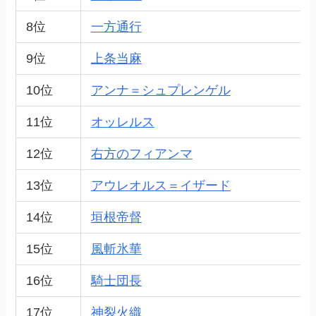
8位
一方通行
9位
上条当麻
10位
アンナ＝シュプレンゲル
11位
オッレルス
12位
右方のフィアンマ
13位
アウレオルス＝イザード
14位
垣根帝督
15位
風斬氷華
16位
騎士団長
17位
神裂火織